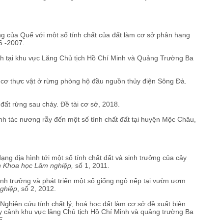
ởng của Quế với một số tính chất của đất làm cơ sở phân hạng
6 -2007.
ảnh tại khu vực Lăng Chủ tịch Hồ Chí Minh và Quảng Trường Ba
u cơ thực vật ở rừng phòng hộ đầu nguồn thủy điện Sông Đà.
đất rừng sau cháy. Đề tài cơ sở, 2018.
h tác nương rẫy đến một số tính chất đất tại huyện Mộc Châu,
ng địa hình tới một số tính chất đất và sinh trưởng của cây
n Khoa học Lâm nghiệp,
số 1, 2011.
inh trưởng và phát triển một số giống ngô nếp tại vườn ươm
ghiệp
, số 2, 2012.
ghiên cứu tính chất lý, hoá học đất làm cơ sở đề xuất biện
ây cảnh khu vực lăng Chủ tịch Hồ Chí Minh và quảng trường Ba
5.