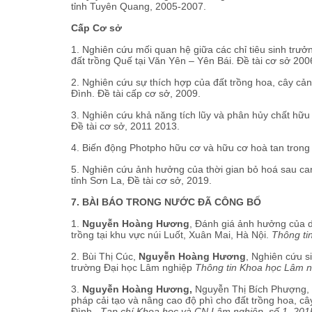
tỉnh Tuyên Quang, 2005-2007.
Cấp Cơ sở
1. Nghiên cứu mối quan hệ giữa các chỉ tiêu sinh trư
đất trồng Quế tại Văn Yên – Yên Bái. Đề tài cơ sở 200
2. Nghiên cứu sự thích hợp của đất trồng hoa, cây c
Đình. Đề tài cấp cơ sở, 2009.
3. Nghiên cứu khả năng tích lũy và phân hủy chất hữ
Đề tài cơ sở, 2011 2013.
4. Biến động Photpho hữu cơ và hữu cơ hoà tan trong 
5. Nghiên cứu ảnh hưởng của thời gian bỏ hoá sau can
tỉnh Sơn La, Đề tài cơ sở, 2019.
7. BÀI BÁO TRONG NƯỚC ĐÃ CÔNG BỐ
1.
Nguyễn Hoàng Hương
, Đánh giá ảnh hưởng của dạ
trồng tại khu vực núi Luốt, Xuân Mai, Hà Nội.
Thông ti
2. Bùi Thị Cúc,
Nguyễn Hoàng Hương
, Nghiên cứu s
trường Đại học Lâm nghiệp
Thông tin Khoa học Lâm n
3.
Nguyễn Hoàng Hương,
Nguyễn Thị Bích Phượng, N
pháp cải tạo và nâng cao độ phì cho đất trồng hoa, c
Đình.
Tạp chí Khoa học và CN Lâm nghiệp, số 1, 201