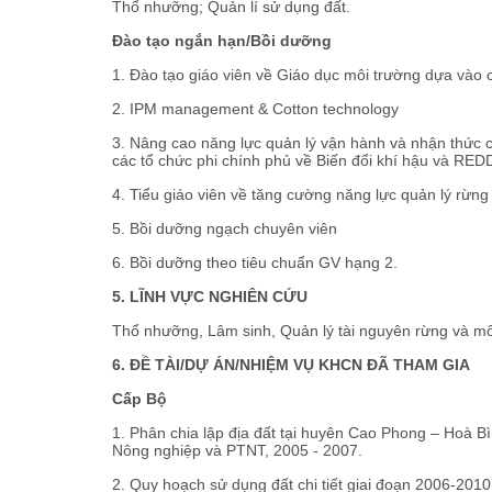
Thổ nhưỡng; Quản lí sử dụng đất.
Đào tạo ngắn hạn/Bồi dưỡng
1. Đào tạo giáo viên về Giáo dục môi trường dựa vào
2. IPM management & Cotton technology
3. Nâng cao năng lực quản lý vận hành và nhận thức c
các tổ chức phi chính phủ về Biến đổi khí hậu và RED
4. Tiểu giáo viên về tăng cường năng lực quản lý rừn
5. Bồi dưỡng ngạch chuyên viên
6. Bồi dưỡng theo tiêu chuẩn GV hạng 2.
5. LĨNH VỰC NGHIÊN CỨU
Thổ nhưỡng, Lâm sinh, Quản lý tài nguyên rừng và mô
6. ĐỀ TÀI/DỰ ÁN/NHIỆM VỤ KHCN ĐÃ THAM GIA
Cấp Bộ
1. Phân chia lập địa đất tại huyên Cao Phong – Hoà Bì
Nông nghiệp và PTNT, 2005 - 2007.
2. Quy hoạch sử dụng đất chi tiết giai đoạn 2006-20