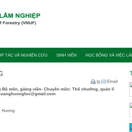
P TÁC VÀ NGHIÊN CỨU
SINH VIÊN
HỌC BỔNG VÀ VIỆC L
G
In
Email
 Bộ môn, giảng viên- Chuyên môn: Thổ nhưỡng, quản lí
: hoanghuongfuv@gmail.com
ễn Hoàng Hương