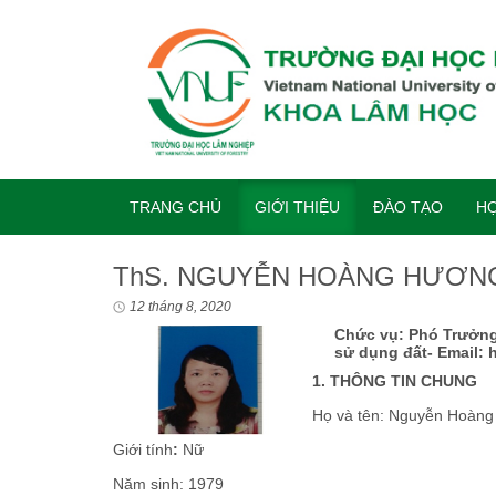
TRANG CHỦ
GIỚI THIỆU
ĐÀO TẠO
HỢ
ThS. NGUYỄN HOÀNG HƯƠN
12 tháng 8, 2020
Chức vụ: Phó Trưởng
sử dụng đất- Email
1. THÔNG TIN CHUNG
Họ và tên: Nguy
Giới tính
:
Nữ
Năm sinh: 1979