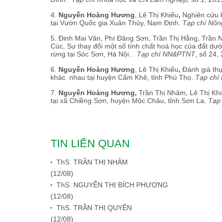
4.
Nguyễn Hoàng Hương
, Lê Thị Khiếu
,
Nghiên cứu k
tại Vườn Quốc gia Xuân Thủy, Nam Định.
Tạp chí Nôn
5. Đinh Mai Vân, Phí Đăng Sơn, Trần Thị Hằng, Trần 
Cúc, Sự thay đổi một số tính chất hoá học của đất dư
rừng tại Sóc Sơn, Hà Nội. .
Tạp chí NN&PTNT
, số 24,
6.
Nguyễn Hoàng Hương
, Lê Thị Khiếu
,
Đánh giá thự
khác nhau tại huyện Cẩm Khê, tỉnh Phú Thọ.
Tạp chí
7.
Nguyễn Hoàng Hương,
Trần Thị Nhâm, Lê Thị Khi
tại xã Chiềng Sơn, huyện Mộc Châu, tỉnh Sơn La.
Tạp
TIN LIÊN QUAN
ThS. TRẦN THỊ NHÂM
(12/08)
ThS. NGUYỄN THỊ BÍCH PHƯỢNG
(12/08)
ThS. TRẦN THỊ QUYÊN
(12/08)