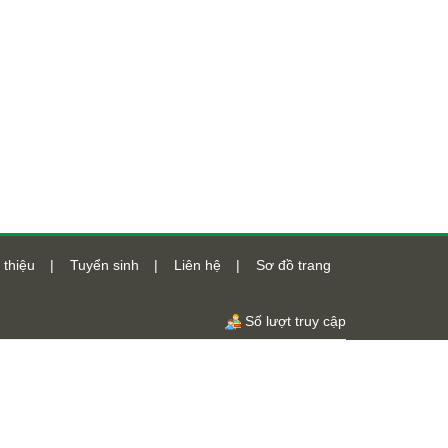
 thiệu
|
Tuyển sinh
|
Liên hệ
|
Sơ đồ trang
Số lượt truy cập
Số lượt truy cập
47680330
Online
462