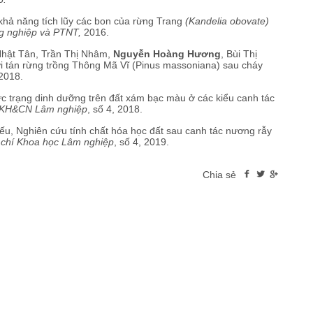
hả năng tích lũy các bon của rừng Trang
(Kandelia obovate)
g nghiệp và PTNT,
2016.
Nhật Tân, Trần Thị Nhâm,
Nguyễn Hoàng Hương
, Bùi Thị
ới tán rừng trồng Thông Mã Vĩ (Pinus massoniana) sau cháy
 2018.
c trạng dinh dưỡng trên đất xám bạc màu ở các kiểu canh tác
 KH&CN Lâm nghiệp
, số 4, 2018.
ếu, Nghiên cứu tính chất hóa học đất sau canh tác nương rẫy
 chí Khoa học Lâm nghiệp
, số 4, 2019.
Chia sẻ