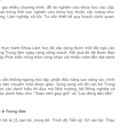
gia nhiều chương trình, đề tài nghiên cứu khoa học các cấp.
bạn trong lĩnh vực nghiên cứu khoa học thuộc các mảng như:
ừng; Lâm nghiệp xã hội; Tư vấn thiết kế quy hoạch cảnh quan,
m thực hành Khoa Lâm học đã xây dựng được một đội ngũ cán
dựng Trung tâm ngày càng vững mạnh. Kết quả đó đã được Ban
p Phát triển nông thôn công nhận với nhiều năm liền đạt danh
g vẫn không ngừng học tập, phấn đấu nâng cao năng lực, trình
 việc chuyên môn được giao. Song song với đó cán bộ Trung
ợc các danh hiệu thi đua mà Nhà trường, bộ Nông nghiệp và
c danh hiệu như: "Giáo viên giạy giỏi" và "Lao động tiên tiến".
c ở Trung tâm
 bộ là 11 cán bộ, trong đó: Trình độ Tiến sỹ: 02 cán bộ; Thạc