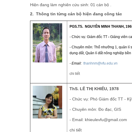
Hiện đang làm nghiên cứu sinh: 01 cán bộ .
2.
Thông tin từng cán bộ hiện đang công tác
PGS.TS. NGUYỄN MINH THANH, 1
-
Chức vụ:
Giám đốc TT
-
Giảng viên
-
Chuyên môn
:
Thổ nhưỡng 1, quản lí s
dụng đất, Quản lí đất nông nghiệp bền
- Email:
thanhnm@vfu.edu.vn
chi tiết
ThS. LÊ THỊ KHIẾU, 1978
- Chức vụ: Phó Giám đốc TT - K
- Chuyên môn: Đo đạc, GIS
- Email:
khieulevfu@gmail.com
chi tiết