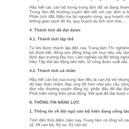
Hầu hết các cán bộ trong trung tâm đã và đang tham 
Trung tâm đã thường xuyên liên kết với các đơn vị 
Phân tích đất; Điều tra tài nguyên rừng, quy hoạch r
không gian xanh đô thị, quy hoạch du lịch sinh thái....
4. Thành tích đã đạt được
4.1. Thành tích tập thể
Từ khi được thành lập đến nay Trung tâm Thí nghiệ
bộ đoàn kết, đồng sức đồng lòng với mục tiêu xây 
lãnh đạo trường Đại học Lâm nghiệp và Bộ Nông nghiệ
hiệu Tập thể lao động tiên tiến, tổ công đoàn xuất sắc.
4.2. Thành tích cá nhân
Hầu hết cán bộ của trung tâm đều là cán bộ trẻ nhưn
độ bản thân nhằm đáp ứng tốt hơn nữa yêu cầu công
tâm vẫn thường xuyên đăng ký, phấn đấu để đạt đư
Phát triển nông thôn phát động. Kết quả đã đạt được cá
II. THÔNG TIN NĂNG LỰC
1. Thông tin về đội ngũ cán bộ hiện đang công tá
Tính đến thời điểm hiện nay Trung tâm có tổng số cán
sỹ: 08 cán bộ; Kỹ sư: 01 cán bộ