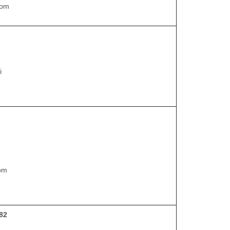
com
i
om
82