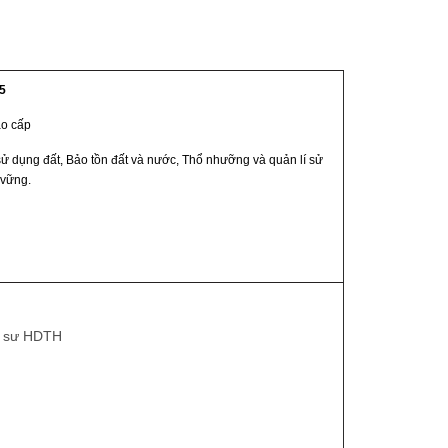
965
 cao cấp
ử dụng đất, Bảo tồn đất và nước, Thổ nhưỡng và quản lí sử
 vững.
ỹ sư HDTH