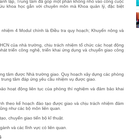
ành lập, Trung tâm đã góp một phần không nhỏ vào công cuộc
cứu khoa học gắn với chuyên môn mà Khoa quản lý, đặc biệt
nhiệm 4 Modul chính là Điều tra quy hoạch; Khuyến nông và
HCN của nhà trường, chịu trách nhiệm tổ chức các hoạt động
hát triển công nghệ, triển khai ứng dụng và chuyển giao công
trung tâm được Nhà trường giao. Quy hoạch xây dựng các phòng
ộ trung tâm đáp ứng yêu cầu nhiệm vụ được giao.
 bảo hoạt động liên tục của phòng thí nghiệm và đảm bảo khai
ành theo kế hoạch đào tạo được giao và chịu trách nhiệm đảm
cũng như các bộ môn liên quan.
ạo, chuyển giao tiến bộ kĩ thuật.
ành và các lĩnh vực có liên quan.
ệ