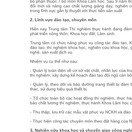
bộ phận thuộc 7 bộ môn Khoa Lâm học. Sau 9 năm th
đổi mới và nâng cao chất lượng giảng dạy, nghiên 
trong lĩnh vực gắn lý thuyết với thực tiễn sản xuất.
2. Lĩnh vực đào tạo, chuyên môn
Hiện nay Trung tâm Thí nghiệm thực hành đang đảm 
phát triển nông thôn; Khoa học đất; Lâm sinh.
Trung tâm có chức năng phục vụ công tác đào tạo, K
đào tạo, thí nghiệm khoa học, nghiên cứu khoa học, p
nghệ, sản xuất dịch vụ.
Nhiệm vụ cụ thể như sau:
- Quản lý toàn diện về cơ sở vật chất, nhân lực của 
thí nghiệm; xây dựng kế hoạch đào tạo đội ngũ cán b
- Quản lý, theo dõi và bảo dưỡng trang thiết bị đảm
thác, sử dụng hiệu quả thiết bị.
- Tổ chức toàn bộ các hoạt động thí nghiệm, thực h
bảo chất lượng thí nghiệm, thực hành Khoa Lâm học 
- Thu thập, lưu trữ các mẫu vật phục vụ NCKH và đào t
- Thực hiện công tác chuyên môn theo đặt hàng của Ng
3. Nghiên cứu khoa học và chuyển giao công ngh