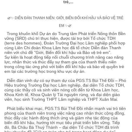
trẻ,...
🌿✨ DIỄN ĐÀN THANH NIÊN: GIỚI, BIẾN ĐỔI KHÍ HẬU VÀ BẢO VỆ TRẺ
EM ✨🌿
Trong khuôn khổ Dự án do Trung tâm Phát triển Nông thôn Bền
vững (SRD) chủ trì thực hiện, được tài trợ bởi Tổ chức TDH
(terre des hommes), Đoàn Trường Đại học Lâm nghiệp phối hợp
cùng Liên Chi đoàn Khoa Lâm học đã tổ chức Diễn đàn Thanh
niên với chủ đề "Giới, Biến đổi khí hậu và Bảo vệ trẻ em".
Sự kiện là hoạt động tiếp nối chuỗi chương trình nâng cao năng
lực, nhận thức và thúc đẩy sự tham gia của thanh thiếu niên
trong công tác ứng phó với biến đổi khí hậu và bảo vệ quyền trẻ
em tại các trường học trong khu vực dự án.
Diễn đàn vinh dự có sự tham dự của PGS.TS Bùi Thế Đồi – Phó
Hiệu trưởng Trường Đại học Lâm nghiệp, đại diện Tổ chức TDH,
cùng các thầy cô và sinh viên nòng cốt đến từ Khoa Lâm học,
Khoa Kinh tế, Khoa Quản lý Tài nguyên rừng, và đại diện giáo
viên, học sinh Trường THPT Lâm nghiệp và THPT Xuân Mai.
Phát biểu khai mạc, PGS.TS Bùi Thế Đồi nhấn mạnh vai trò tiên
phong của thanh niên trong việc nâng cao nhận thức cộng đồng,
thúc đẩy các hành động thích ứng và giảm nhẹ tác động của
biến đổi khí hậu, hướng tới mục tiêu phát triển bền vững. Tiếp
đó, Bà Châu Bá Thuỷ Thành – đại diện Tổ chức TDH đã trình
bày chuyên đề
"Giữ an toàn cho trẻ trong hoạt động dự án"
,