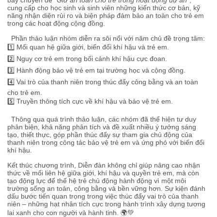
cung cấp cho học sinh và sinh viên những kiến thức cơ bản, kỹ
năng nhận diện rủi ro và biện pháp đảm bảo an toàn cho trẻ em
trong các hoạt động cộng đồng.
Phần thảo luận nhóm diễn ra sôi nổi với năm chủ đề trọng tâm:
1️⃣ Mối quan hệ giữa giới, biến đổi khí hậu và trẻ em.
2️⃣ Nguy cơ trẻ em trong bối cảnh khí hậu cực đoan.
3️⃣ Hành động bảo vệ trẻ em tại trường học và cộng đồng.
4️⃣ Vai trò của thanh niên trong thúc đẩy công bằng và an toàn
cho trẻ em.
5️⃣ Truyền thông tích cực về khí hậu và bảo vệ trẻ em.
Thông qua quá trình thảo luận, các nhóm đã thể hiện tư duy
phản biện, khả năng phân tích và đề xuất nhiều ý tưởng sáng
tạo, thiết thực, góp phần thúc đẩy sự tham gia chủ động của
thanh niên trong công tác bảo vệ trẻ em và ứng phó với biến đổi
khí hậu.
Kết thúc chương trình, Diễn đàn không chỉ giúp nâng cao nhận
thức về mối liên hệ giữa giới, khí hậu và quyền trẻ em, mà còn
tạo động lực để thế hệ trẻ chủ động hành động vì một môi
trường sống an toàn, công bằng và bền vững hơn. Sự kiện đánh
dấu bước tiến quan trọng trong việc thúc đẩy vai trò của thanh
niên – những hạt nhân tích cực trong hành trình xây dựng tương
lai xanh cho con người và hành tinh. 🌍💚