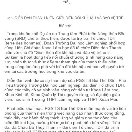
trẻ,...
🌿✨ DIỄN ĐÀN THANH NIÊN: GIỚI, BIẾN ĐỔI KHÍ HẬU VÀ BẢO VỆ TRẺ
EM ✨🌿
Trong khuôn khổ Dự án do Trung tâm Phát triển Nông thôn Bền
vững (SRD) chủ trì thực hiện, được tài trợ bởi Tổ chức TDH
(terre des hommes), Đoàn Trường Đại học Lâm nghiệp phối hợp
cùng Liên Chi đoàn Khoa Lâm học đã tổ chức Diễn đàn Thanh
niên với chủ đề "Giới, Biến đổi khí hậu và Bảo vệ trẻ em".
Sự kiện là hoạt động tiếp nối chuỗi chương trình nâng cao năng
lực, nhận thức và thúc đẩy sự tham gia của thanh thiếu niên
trong công tác ứng phó với biến đổi khí hậu và bảo vệ quyền trẻ
em tại các trường học trong khu vực dự án.
Diễn đàn vinh dự có sự tham dự của PGS.TS Bùi Thế Đồi – Phó
Hiệu trưởng Trường Đại học Lâm nghiệp, đại diện Tổ chức TDH,
cùng các thầy cô và sinh viên nòng cốt đến từ Khoa Lâm học,
Khoa Kinh tế, Khoa Quản lý Tài nguyên rừng, và đại diện giáo
viên, học sinh Trường THPT Lâm nghiệp và THPT Xuân Mai.
Phát biểu khai mạc, PGS.TS Bùi Thế Đồi nhấn mạnh vai trò tiên
phong của thanh niên trong việc nâng cao nhận thức cộng đồng,
thúc đẩy các hành động thích ứng và giảm nhẹ tác động của
biến đổi khí hậu, hướng tới mục tiêu phát triển bền vững. Tiếp
đó, Bà Châu Bá Thuỷ Thành – đại diện Tổ chức TDH đã trình
bày chuyên đề
"Giữ an toàn cho trẻ trong hoạt động dự án"
,