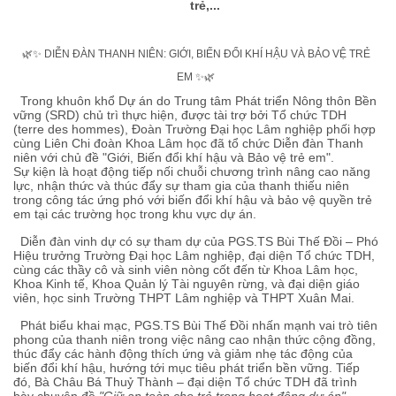
trẻ,...
🌿✨ DIỄN ĐÀN THANH NIÊN: GIỚI, BIẾN ĐỔI KHÍ HẬU VÀ BẢO VỆ TRẺ
EM ✨🌿
Trong khuôn khổ Dự án do Trung tâm Phát triển Nông thôn Bền
vững (SRD) chủ trì thực hiện, được tài trợ bởi Tổ chức TDH
(terre des hommes), Đoàn Trường Đại học Lâm nghiệp phối hợp
cùng Liên Chi đoàn Khoa Lâm học đã tổ chức Diễn đàn Thanh
niên với chủ đề "Giới, Biến đổi khí hậu và Bảo vệ trẻ em".
Sự kiện là hoạt động tiếp nối chuỗi chương trình nâng cao năng
lực, nhận thức và thúc đẩy sự tham gia của thanh thiếu niên
trong công tác ứng phó với biến đổi khí hậu và bảo vệ quyền trẻ
em tại các trường học trong khu vực dự án.
Diễn đàn vinh dự có sự tham dự của PGS.TS Bùi Thế Đồi – Phó
Hiệu trưởng Trường Đại học Lâm nghiệp, đại diện Tổ chức TDH,
cùng các thầy cô và sinh viên nòng cốt đến từ Khoa Lâm học,
Khoa Kinh tế, Khoa Quản lý Tài nguyên rừng, và đại diện giáo
viên, học sinh Trường THPT Lâm nghiệp và THPT Xuân Mai.
Phát biểu khai mạc, PGS.TS Bùi Thế Đồi nhấn mạnh vai trò tiên
phong của thanh niên trong việc nâng cao nhận thức cộng đồng,
thúc đẩy các hành động thích ứng và giảm nhẹ tác động của
biến đổi khí hậu, hướng tới mục tiêu phát triển bền vững. Tiếp
đó, Bà Châu Bá Thuỷ Thành – đại diện Tổ chức TDH đã trình
bày chuyên đề
"Giữ an toàn cho trẻ trong hoạt động dự án"
,