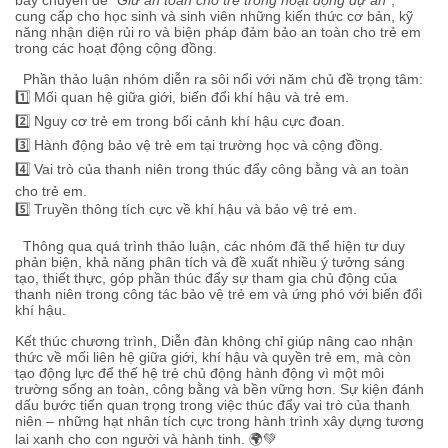
cung cấp cho học sinh và sinh viên những kiến thức cơ bản, kỹ
năng nhận diện rủi ro và biện pháp đảm bảo an toàn cho trẻ em
trong các hoạt động cộng đồng.
Phần thảo luận nhóm diễn ra sôi nổi với năm chủ đề trọng tâm:
1️⃣ Mối quan hệ giữa giới, biến đổi khí hậu và trẻ em.
2️⃣ Nguy cơ trẻ em trong bối cảnh khí hậu cực đoan.
3️⃣ Hành động bảo vệ trẻ em tại trường học và cộng đồng.
4️⃣ Vai trò của thanh niên trong thúc đẩy công bằng và an toàn
cho trẻ em.
5️⃣ Truyền thông tích cực về khí hậu và bảo vệ trẻ em.
Thông qua quá trình thảo luận, các nhóm đã thể hiện tư duy
phản biện, khả năng phân tích và đề xuất nhiều ý tưởng sáng
tạo, thiết thực, góp phần thúc đẩy sự tham gia chủ động của
thanh niên trong công tác bảo vệ trẻ em và ứng phó với biến đổi
khí hậu.
Kết thúc chương trình, Diễn đàn không chỉ giúp nâng cao nhận
thức về mối liên hệ giữa giới, khí hậu và quyền trẻ em, mà còn
tạo động lực để thế hệ trẻ chủ động hành động vì một môi
trường sống an toàn, công bằng và bền vững hơn. Sự kiện đánh
dấu bước tiến quan trọng trong việc thúc đẩy vai trò của thanh
niên – những hạt nhân tích cực trong hành trình xây dựng tương
lai xanh cho con người và hành tinh. 🌍💚