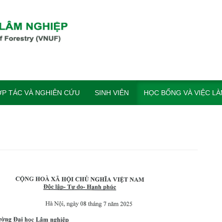
P TÁC VÀ NGHIÊN CỨU
SINH VIÊN
HỌC BỔNG VÀ VIỆC L