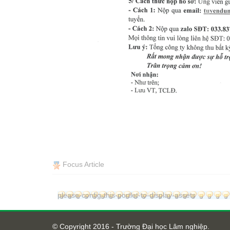
Focus Article
please-config-this-portlet-to-display-assets
© Copyright 2016 - Trường Đại học Lâm nghiệp.