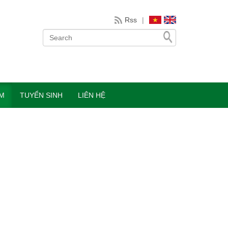
Rss
|
ÀM
TUYỂN SINH
LIÊN HỆ