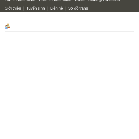
|
|
|
Giới thiệu
Tuyển sinh
Liên hệ
Sơ đồ trang
Visit counter
Số lượt truy cập
47677081
Online
586