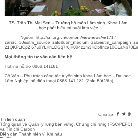
TS. Trần Thị Mai Sen – Trưởng bộ môn Lâm sinh, Khoa Lâm
học phát biểu tại buổi làm việc
Nguồn: http://sri.org.vn/content/viewnews/vi/171?
zarsrc=30&utm_source=zalo&utm_medium=zalo&utm_campaign=za
21QKPLfCpZi67u9YLKh1DGq7r6jK094z1m3KDbfInca10O1aNb70
Mọi thông tin tư vấn cần liên hệ
:
Hotline hỗ trợ 0868.141181
Cô Vân – Phụ trách công tác tuyển sinh khoa Lâm học – Đại học
Lâm Nghiệp, số điện thoại 0868.141.181 (Zalo Bùi Vân)
Chia sẻ
Tin liên quan
Tổng quan về Quản lý rừng bền vững, Chứng chỉ rừng (FSC/PEFC)
và Tín chỉ Carbon
Diễn đàn Thanh niên vì Khí hậu