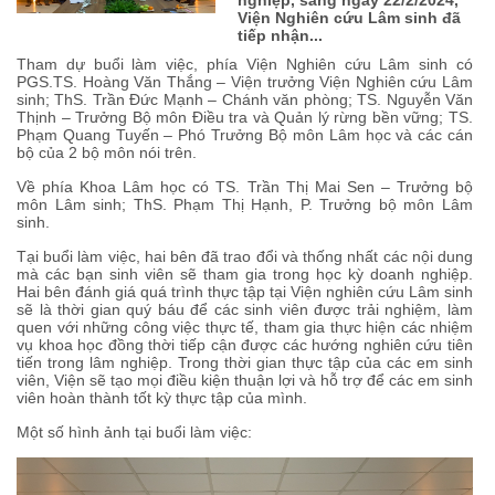
Viện Nghiên cứu Lâm sinh đã
tiếp nhận...
Tham dự buổi làm việc, phía Viện Nghiên cứu Lâm sinh có
PGS.TS. Hoàng Văn Thắng – Viện trưởng Viện Nghiên cứu Lâm
sinh; ThS. Trần Đức Mạnh – Chánh văn phòng; TS. Nguyễn Văn
Thịnh – Trưởng Bộ môn Điều tra và Quản lý rừng bền vững; TS.
Phạm Quang Tuyến – Phó Trưởng Bộ môn Lâm học và các cán
bộ của 2 bộ môn nói trên.
Về phía Khoa Lâm học có TS. Trần Thị Mai Sen – Trưởng bộ
môn Lâm sinh; ThS. Phạm Thị Hạnh, P. Trưởng bộ môn Lâm
sinh.
Tại buổi làm việc, hai bên đã trao đổi và thống nhất các nội dung
mà các bạn sinh viên sẽ tham gia trong học kỳ doanh nghiệp.
Hai bên đánh giá quá trình thực tập tại Viện nghiên cứu Lâm sinh
sẽ là thời gian quý báu để các sinh viên được trải nghiệm, làm
quen với những công việc thực tế, tham gia thực hiện các nhiệm
vụ khoa học đồng thời tiếp cận được các hướng nghiên cứu tiên
tiến trong lâm nghiệp. Trong thời gian thực tập của các em sinh
viên, Viện sẽ tạo mọi điều kiện thuận lợi và hỗ trợ để các em sinh
viên hoàn thành tốt kỳ thực tập của mình.
Một số hình ảnh tại buổi làm việc: