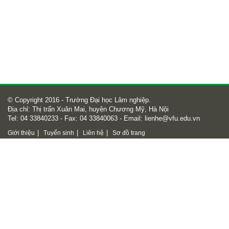
© Copyright 2016 - Trường Đại học Lâm nghiệp.
Địa chỉ: Thị trấn Xuân Mai, huyện Chương Mỹ, Hà Nội
Tel: 04 33840233 - Fax: 04 33840063 - Email:
lienhe@vfu.edu.vn
|
|
|
Giới thiệu
Tuyển sinh
Liên hệ
Sơ đồ trang
Số lượt truy cập
47702684
Online
749