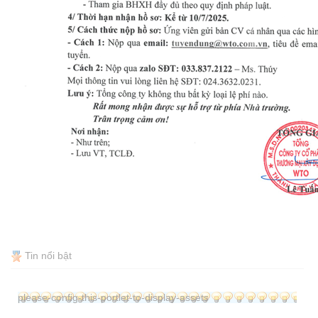
Tin nổi bật
please-config-this-portlet-to-display-assets