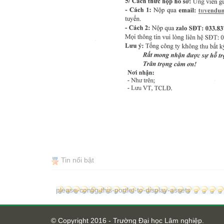
Tin nổi bật
please-config-this-portlet-to-display-assets
© Copyright 2016 - Trường Đại học Lâm nghiệp.