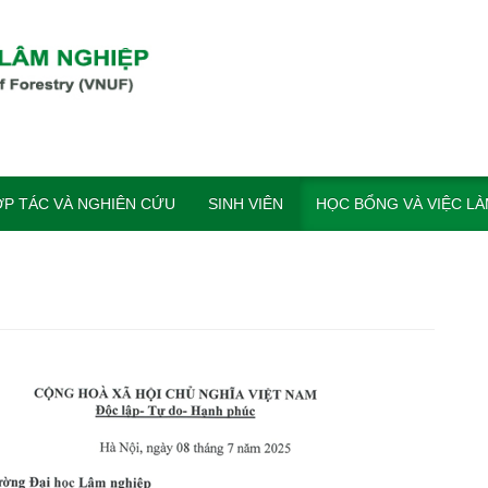
P TÁC VÀ NGHIÊN CỨU
SINH VIÊN
HỌC BỔNG VÀ VIỆC L