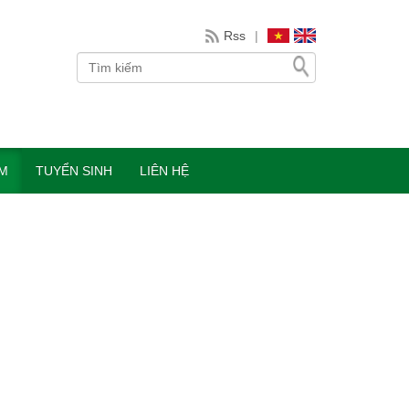
Rss
|
ÀM
TUYỂN SINH
LIÊN HỆ