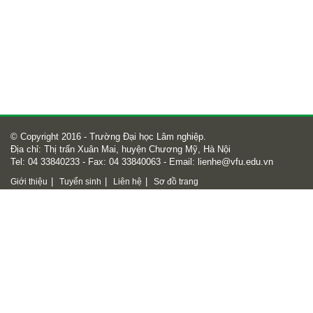
© Copyright 2016 - Trường Đại học Lâm nghiệp.
Địa chỉ: Thị trấn Xuân Mai, huyện Chương Mỹ, Hà Nội
Tel: 04 33840233 - Fax: 04 33840063 - Email:
lienhe@vfu.edu.vn
|
|
|
Giới thiệu
Tuyển sinh
Liên hệ
Sơ đồ trang
Số lượt truy cập
47736161
Online
1030