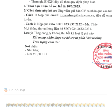
Tin nổi bật
please-config-this-portlet-to-display-assets