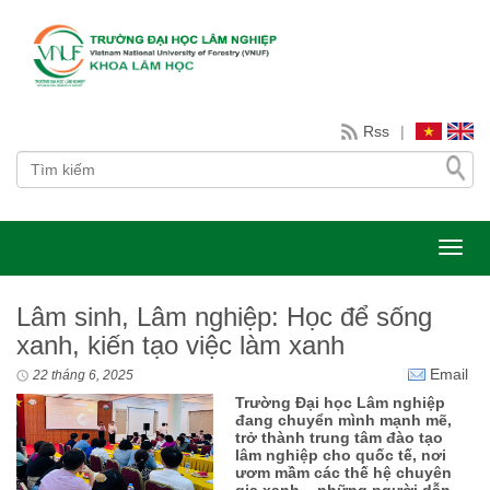
Rss
|
Toggl
Lâm sinh, Lâm nghiệp: Học để sống
xanh, kiến tạo việc làm xanh
Email
22 tháng 6, 2025
Trường Đại học Lâm nghiệp
đang chuyển mình mạnh mẽ,
trở thành trung tâm đào tạo
lâm nghiệp cho quốc tế, nơi
ươm mầm các thế hệ chuyên
gia xanh – những người dẫn