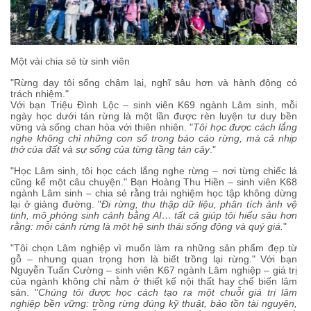
Một vài chia sẻ từ sinh viên
"Rừng dạy tôi sống chậm lại, nghĩ sâu hơn và hành động có
trách nhiệm."
Với bạn Triệu Đình Lộc – sinh viên K69 ngành Lâm sinh, mỗi
ngày học dưới tán rừng là một lần được rèn luyện tư duy bền
vững và sống chan hòa với thiên nhiên. "
Tôi học được cách lắng
nghe không chỉ những con số trong báo cáo rừng, mà cả nhịp
thở của đất và sự sống của từng tầng tán cây
."
"Học Lâm sinh, tôi học cách lắng nghe rừng – nơi từng chiếc lá
cũng kể một câu chuyện." Bạn Hoàng Thu Hiền – sinh viên K68
ngành Lâm sinh – chia sẻ rằng trải nghiệm học tập không dừng
lại ở giảng đường. "
Đi rừng, thu thập dữ liệu, phân tích ảnh vệ
tinh, mô phỏng sinh cảnh bằng AI… tất cả giúp tôi hiểu sâu hơn
rằng: mỗi cánh rừng là một hệ sinh thái sống động và quý giá.
"
"Tôi chọn Lâm nghiệp vì muốn làm ra những sản phẩm đẹp từ
gỗ – nhưng quan trọng hơn là biết trồng lại rừng." Với bạn
Nguyễn Tuấn Cường – sinh viên K67 ngành Lâm nghiệp – giá trị
của ngành không chỉ nằm ở thiết kế nội thất hay chế biến lâm
sản. "
Chúng tôi được học cách tạo ra một chuỗi giá trị lâm
nghiệp bền vững: trồng rừng đúng kỹ thuật, bảo tồn tài nguyên,