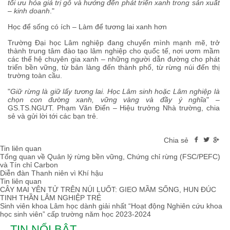
tối ưu hóa giá trị gỗ và hướng đến phát triển xanh trong sản xuất
– kinh doanh
."
Học để sống có ích – Làm để tương lai xanh hơn
Trường Đại học Lâm nghiệp đang chuyển mình mạnh mẽ, trở
thành trung tâm đào tạo lâm nghiệp cho quốc tế, nơi ươm mầm
các thế hệ chuyên gia xanh – những người dẫn đường cho phát
triển bền vững, từ bản làng đến thành phố, từ rừng núi đến thị
trường toàn cầu.
"
Giữ rừng là giữ lấy tương lai. Học Lâm sinh
hoặc Lâm nghiệp là
chọn con đường xanh, vững vàng và đầy ý nghĩa
" –
GS.TS.NGƯT. Phạm Văn Điển – Hiệu trưởng Nhà trường, chia
sẻ và gửi lời tới các bạn trẻ.
Chia sẻ
Tin liên quan
Tổng quan về Quản lý rừng bền vững, Chứng chỉ rừng (FSC/PEFC)
và Tín chỉ Carbon
Diễn đàn Thanh niên vì Khí hậu
Tin liên quan
CÂY MAI YÊN TỬ TRÊN NÚI LUỐT: GIEO MẦM SỐNG, HUN ĐÚC
TINH THẦN LÂM NGHIỆP TRẺ
Sinh viên khoa Lâm học dành giải nhất “Hoạt động Nghiên cứu khoa
học sinh viên” cấp trường năm học 2023-2024
TIN NỔI BẬT