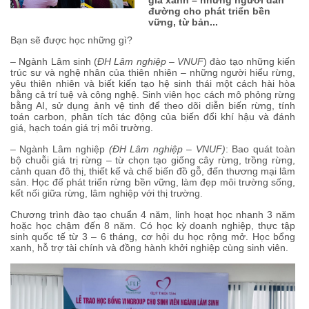
đường cho phát triển bền
vững, từ bản...
Bạn sẽ được học những gì?
– Ngành Lâm sinh (
ĐH Lâm nghiệp – VNUF
) đào tạo những kiến
trúc sư và nghệ nhân của thiên nhiên – những người hiểu rừng,
yêu thiên nhiên và biết kiến tạo hệ sinh thái một cách hài hòa
bằng cả trí tuệ và công nghệ. Sinh viên học cách mô phỏng rừng
bằng AI, sử dụng ảnh vệ tinh để theo dõi diễn biến rừng, tính
toán carbon, phân tích tác động của biến đổi khí hậu và đánh
giá, hạch toán giá trị môi trường.
– Ngành Lâm nghiệp
(ĐH Lâm nghiệp – VNUF)
: Bao quát toàn
bộ chuỗi giá trị rừng – từ chọn tạo giống cây rừng, trồng rừng,
cảnh quan đô thị, thiết kế và chế biến đồ gỗ, đến thương mại lâm
sản. Học để phát triển rừng bền vững, làm đẹp môi trường sống,
kết nối giữa rừng, lâm nghiệp với thị trường.
Chương trình đào tạo chuẩn 4 năm, linh hoạt học nhanh 3 năm
hoặc học chậm đến 8 năm. Có học kỳ doanh nghiệp, thực tập
sinh quốc tế từ 3 – 6 tháng, cơ hội du học rộng mở. Học bổng
xanh, hỗ trợ tài chính và đồng hành khởi nghiệp cùng sinh viên.