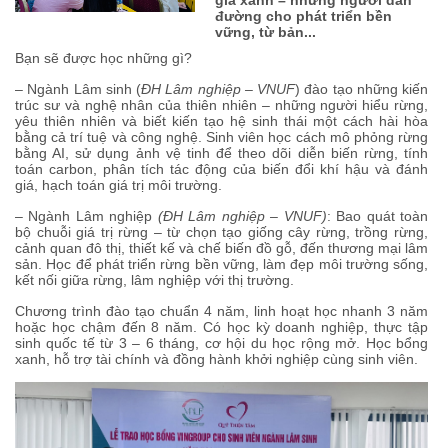
đường cho phát triển bền
vững, từ bản...
Bạn sẽ được học những gì?
– Ngành Lâm sinh (
ĐH Lâm nghiệp – VNUF
) đào tạo những kiến
trúc sư và nghệ nhân của thiên nhiên – những người hiểu rừng,
yêu thiên nhiên và biết kiến tạo hệ sinh thái một cách hài hòa
bằng cả trí tuệ và công nghệ. Sinh viên học cách mô phỏng rừng
bằng AI, sử dụng ảnh vệ tinh để theo dõi diễn biến rừng, tính
toán carbon, phân tích tác động của biến đổi khí hậu và đánh
giá, hạch toán giá trị môi trường.
– Ngành Lâm nghiệp
(ĐH Lâm nghiệp – VNUF)
: Bao quát toàn
bộ chuỗi giá trị rừng – từ chọn tạo giống cây rừng, trồng rừng,
cảnh quan đô thị, thiết kế và chế biến đồ gỗ, đến thương mại lâm
sản. Học để phát triển rừng bền vững, làm đẹp môi trường sống,
kết nối giữa rừng, lâm nghiệp với thị trường.
Chương trình đào tạo chuẩn 4 năm, linh hoạt học nhanh 3 năm
hoặc học chậm đến 8 năm. Có học kỳ doanh nghiệp, thực tập
sinh quốc tế từ 3 – 6 tháng, cơ hội du học rộng mở. Học bổng
xanh, hỗ trợ tài chính và đồng hành khởi nghiệp cùng sinh viên.