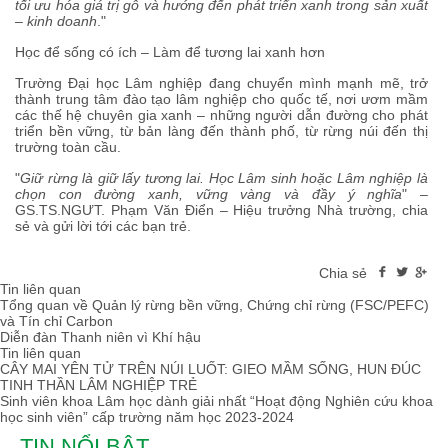
tối ưu hóa giá trị gỗ và hướng đến phát triển xanh trong sản xuất
– kinh doanh
."
Học để sống có ích – Làm để tương lai xanh hơn
Trường Đại học Lâm nghiệp đang chuyển mình mạnh mẽ, trở
thành trung tâm đào tạo lâm nghiệp cho quốc tế, nơi ươm mầm
các thế hệ chuyên gia xanh – những người dẫn đường cho phát
triển bền vững, từ bản làng đến thành phố, từ rừng núi đến thị
trường toàn cầu.
"
Giữ rừng là giữ lấy tương lai. Học Lâm sinh
hoặc Lâm nghiệp là
chọn con đường xanh, vững vàng và đầy ý nghĩa
" –
GS.TS.NGƯT. Phạm Văn Điển – Hiệu trưởng Nhà trường, chia
sẻ và gửi lời tới các bạn trẻ.
Chia sẻ
Tin liên quan
Tổng quan về Quản lý rừng bền vững, Chứng chỉ rừng (FSC/PEFC)
và Tín chỉ Carbon
Diễn đàn Thanh niên vì Khí hậu
Tin liên quan
CÂY MAI YÊN TỬ TRÊN NÚI LUỐT: GIEO MẦM SỐNG, HUN ĐÚC
TINH THẦN LÂM NGHIỆP TRẺ
Sinh viên khoa Lâm học dành giải nhất “Hoạt động Nghiên cứu khoa
học sinh viên” cấp trường năm học 2023-2024
TIN NỔI BẬT