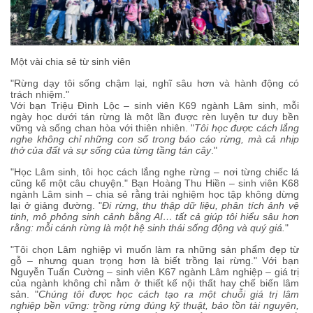
Một vài chia sẻ từ sinh viên
"Rừng dạy tôi sống chậm lại, nghĩ sâu hơn và hành động có
trách nhiệm."
Với bạn Triệu Đình Lộc – sinh viên K69 ngành Lâm sinh, mỗi
ngày học dưới tán rừng là một lần được rèn luyện tư duy bền
vững và sống chan hòa với thiên nhiên. "
Tôi học được cách lắng
nghe không chỉ những con số trong báo cáo rừng, mà cả nhịp
thở của đất và sự sống của từng tầng tán cây
."
"Học Lâm sinh, tôi học cách lắng nghe rừng – nơi từng chiếc lá
cũng kể một câu chuyện." Bạn Hoàng Thu Hiền – sinh viên K68
ngành Lâm sinh – chia sẻ rằng trải nghiệm học tập không dừng
lại ở giảng đường. "
Đi rừng, thu thập dữ liệu, phân tích ảnh vệ
tinh, mô phỏng sinh cảnh bằng AI… tất cả giúp tôi hiểu sâu hơn
rằng: mỗi cánh rừng là một hệ sinh thái sống động và quý giá.
"
"Tôi chọn Lâm nghiệp vì muốn làm ra những sản phẩm đẹp từ
gỗ – nhưng quan trọng hơn là biết trồng lại rừng." Với bạn
Nguyễn Tuấn Cường – sinh viên K67 ngành Lâm nghiệp – giá trị
của ngành không chỉ nằm ở thiết kế nội thất hay chế biến lâm
sản. "
Chúng tôi được học cách tạo ra một chuỗi giá trị lâm
nghiệp bền vững: trồng rừng đúng kỹ thuật, bảo tồn tài nguyên,