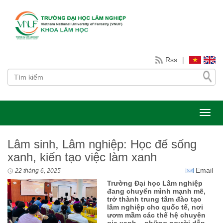
Rss
|
Toggl
Lâm sinh, Lâm nghiệp: Học để sống
xanh, kiến tạo việc làm xanh
Email
22 tháng 6, 2025
Trường Đại học Lâm nghiệp
đang chuyển mình mạnh mẽ,
trở thành trung tâm đào tạo
lâm nghiệp cho quốc tế, nơi
ươm mầm các thế hệ chuyên
gia xanh – những người dẫn