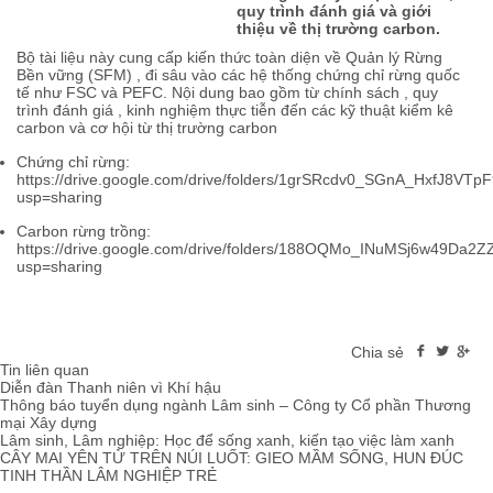
quy trình đánh giá và giới
thiệu về thị trường carbon.
Bộ tài liệu này cung cấp kiến thức toàn diện về Quản lý Rừng
Bền vững (SFM) , đi sâu vào các hệ thống chứng chỉ rừng quốc
tế như FSC và PEFC. Nội dung bao gồm từ chính sách , quy
trình đánh giá , kinh nghiệm thực tiễn đến các kỹ thuật kiểm kê
carbon và cơ hội từ thị trường carbon
Chứng chỉ rừng:
https://drive.google.com/drive/folders/1grSRcdv0_SGnA_HxfJ8VTp
usp=sharing
Carbon rừng trồng:
https://drive.google.com/drive/folders/188OQMo_INuMSj6w49Da
usp=sharing
Chia sẻ
Tin liên quan
Diễn đàn Thanh niên vì Khí hậu
Thông báo tuyển dụng ngành Lâm sinh – Công ty Cổ phần Thương
mại Xây dựng
Lâm sinh, Lâm nghiệp: Học để sống xanh, kiến tạo việc làm xanh
CÂY MAI YÊN TỬ TRÊN NÚI LUỐT: GIEO MẦM SỐNG, HUN ĐÚC
TINH THẦN LÂM NGHIỆP TRẺ