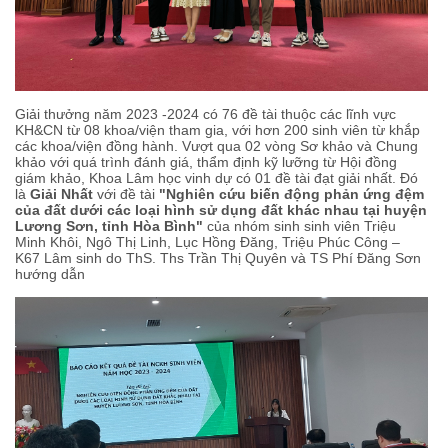
Giải thưởng năm 2023 -2024 có 76 đề tài thuộc các lĩnh vực
KH&CN từ 08 khoa/viện tham gia, với hơn 200 sinh viên từ khắp
các khoa/viện đồng hành. Vượt qua 02 vòng Sơ khảo và Chung
khảo với quá trình đánh giá, thẩm định kỹ lưỡng từ Hội đồng
giám khảo, Khoa Lâm học vinh dự có 01 đề tài đạt giải nhất. Đó
là
Giải Nhất
với đề tài
"Nghiên cứu biến động phản ứng đệm
của đất dưới các loại hình sử dụng đất khác nhau tại huyện
Lương Sơn, tỉnh Hòa Bình"
của nhóm sinh sinh viên Triệu
Minh Khôi, Ngô Thị Linh, Lục Hồng Đăng, Triệu Phúc Công –
K67 Lâm sinh do ThS. Ths Trần Thị Quyên và TS Phí Đăng Sơn
hướng dẫn