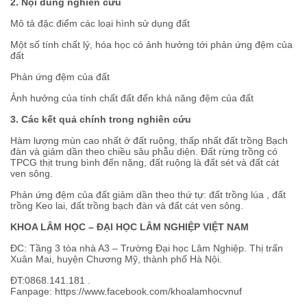
2. Nội dung nghiên cứu
Mô tả đặc điểm các loại hình sử dụng đất
Một số tính chất lý, hóa học có ảnh hưởng tới phản ứng đệm của
đất
Phản ứng đệm của đất
Ảnh hưởng của tính chất đất đến khả năng đệm của đất
3. Các kết quả chính trong nghiên cứu
Hàm lượng mùn cao nhất ở đất ruộng, thấp nhất đất trồng Bạch
đàn và giảm dần theo chiều sâu phẫu diện. Đất rừng trồng có
TPCG thịt trung bình đến nặng, đất ruộng là đất sét và đất cát
ven sông.
Phản ứng đệm của đất giảm dần theo thứ tự: đất trồng lúa , đất
trồng Keo lai, đất trồng bạch đàn và đất cát ven sông.
KHOA LÂM HỌC
– ĐẠI HỌC
LÂM NGHIỆP VIỆT NAM
ĐC: Tầng 3 tòa nhà A3 – Trường Đại học Lâm Nghiệp. Thị trấn
Xuân Mai, huyện Chương Mỹ, thành phố Hà Nội.
ĐT:0868.141.181 .
Fanpage:
https://www.facebook.com/khoalamhocvnuf