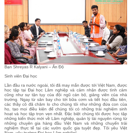
Bạn Shreyas R Kalyani – Ấn Độ
Sinh viên Đại học
Lần đầu ra nước ngoài, tôi đã may mắn được tới Việt Nam, được
học tập tại Đại học Lâm nghiệp và cảm nhận được tình cảm
cũng như sự tận tụy của đội ngũ cán bộ, giảng viên của nhà
trường. Ngay từ sân bay cho tới bữa cơm và tiết học đầu tiên,
các thầy cô đã chăm lo cho chúng tôi như những đứa con của
họ, tạo mọi điều kiện để chúng tôi có những trải nghiệm sinh
hoạt và học tập trọn vẹn nhất. Đặc biệt chúng tôi được học tập
những kiến thức mới về Lâm nghiệp, quản lý tài nguyên rừng từ
những chuyên gia hàng đầu Việt Nam và những chuyến trải
nghiệm thực tế tại các vườn quốc gia tuyệt đẹp. Tôi yêu Việt
Nam, yêu trường Đại học Lâm nghiệp!