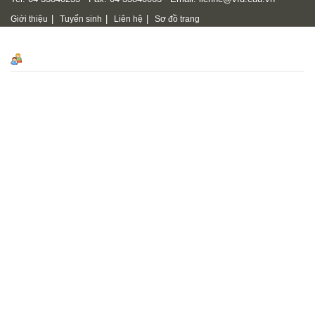
|
|
|
Giới thiệu
Tuyển sinh
Liên hệ
Sơ đồ trang
Số lượt truy cập
Số lượt truy cập
47677131
Online
327