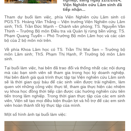
Viện Nghiên cứu Lâm sinh đã
tiếp nhận...
Tham dự buổi làm việc, phía Viện Nghiên cứu Lâm sinh có
PGS.TS. Hoàng Văn Thắng – Viện trưởng Viện Nghiên cứu Lâm
sinh; ThS. Trần Đức Mạnh – Chánh văn phòng; TS. Nguyễn Văn
Thịnh – Trưởng Bộ môn Điều tra và Quản lý rừng bền vững; TS.
Phạm Quang Tuyến – Phó Trưởng Bộ môn Lâm học và các cán
bộ của 2 bộ môn nói trên.
Về phía Khoa Lâm học có TS. Trần Thị Mai Sen – Trưởng bộ
môn Lâm sinh; ThS. Phạm Thị Hạnh, P. Trưởng bộ môn Lâm
sinh.
Tại buổi làm việc, hai bên đã trao đổi và thống nhất các nội dung
mà các bạn sinh viên sẽ tham gia trong học kỳ doanh nghiệp.
Hai bên đánh giá quá trình thực tập tại Viện nghiên cứu Lâm sinh
sẽ là thời gian quý báu để các sinh viên được trải nghiệm, làm
quen với những công việc thực tế, tham gia thực hiện các nhiệm
vụ khoa học đồng thời tiếp cận được các hướng nghiên cứu tiên
tiến trong lâm nghiệp. Trong thời gian thực tập của các em sinh
viên, Viện sẽ tạo mọi điều kiện thuận lợi và hỗ trợ để các em sinh
viên hoàn thành tốt kỳ thực tập của mình.
Một số hình ảnh tại buổi làm việc: