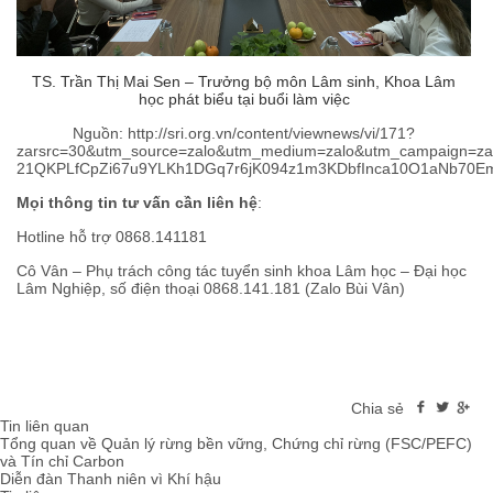
TS. Trần Thị Mai Sen – Trưởng bộ môn Lâm sinh, Khoa Lâm
học phát biểu tại buổi làm việc
Nguồn: http://sri.org.vn/content/viewnews/vi/171?
zarsrc=30&utm_source=zalo&utm_medium=zalo&utm_campaign=za
21QKPLfCpZi67u9YLKh1DGq7r6jK094z1m3KDbfInca10O1aNb70
Mọi thông tin tư vấn cần liên hệ
:
Hotline hỗ trợ 0868.141181
Cô Vân – Phụ trách công tác tuyển sinh khoa Lâm học – Đại học
Lâm Nghiệp, số điện thoại 0868.141.181 (Zalo Bùi Vân)
Chia sẻ
Tin liên quan
Tổng quan về Quản lý rừng bền vững, Chứng chỉ rừng (FSC/PEFC)
và Tín chỉ Carbon
Diễn đàn Thanh niên vì Khí hậu