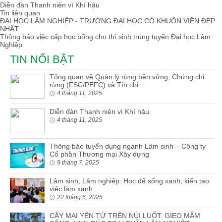
Diễn đàn Thanh niên vì Khí hậu
Tin liên quan
ĐẠI HỌC LÂM NGHIỆP - TRƯỜNG ĐẠI HỌC CÓ KHUÔN VIÊN ĐẸP
NHẤT
Thông báo việc cấp học bổng cho thí sinh trúng tuyển Đại học Lâm
Nghiệp
TIN NỔI BẬT
Tổng quan về Quản lý rừng bền vững, Chứng chỉ
rừng (FSC/PEFC) và Tín chỉ...
4 tháng 11, 2025
Diễn đàn Thanh niên vì Khí hậu
4 tháng 11, 2025
Thông báo tuyển dụng ngành Lâm sinh – Công ty
Cổ phần Thương mại Xây dựng
9 tháng 7, 2025
Lâm sinh, Lâm nghiệp: Học để sống xanh, kiến tạo
việc làm xanh
22 tháng 6, 2025
CÂY MAI YÊN TỬ TRÊN NÚI LUỐT: GIEO MẦM