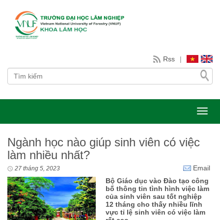
Rss
|
Toggl
Ngành học nào giúp sinh viên có việc
làm nhiều nhất?
Email
27 tháng 5, 2023
Bộ Giáo dục vào Đào tạo công
bố thông tin tình hình việc làm
của sinh viên sau tốt nghiệp
12 tháng cho thấy nhiều lĩnh
vực tỉ lệ sinh viên có việc làm
rất cao.