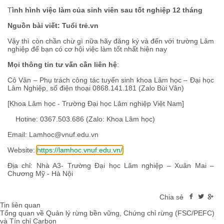
T
ình hình việc làm của sinh viên sau tốt nghiệp 12 tháng
Nguồn bài viết: Tuổi trẻ.vn
Vậy thì còn chần chừ gì nữa hãy đăng ký và đến với trường Lâm
nghiệp để bạn có cơ hội việc làm tốt nhất hiện nay
Mọi thông tin tư vấn cần liên hệ
:
Cô Vân – Phụ trách công tác tuyển sinh khoa Lâm học – Đại học
Lâm Nghiệp, số điện thoại 0868.141.181 (Zalo Bùi Vân)
[Khoa Lâm học - Trường Đại học Lâm nghiệp Việt Nam]
Hotine: 0367.503.686 (Zalo: Khoa Lâm học)
Email:
Lamhoc@vnuf.edu.vn
Website:
https://lamhoc.vnuf.edu.vn/
Địa chỉ: Nhà A3- Trường Đại học Lâm nghiệp – Xuân Mai –
Chương Mỹ - Hà Nội
Chia sẻ
Tin liên quan
Tổng quan về Quản lý rừng bền vững, Chứng chỉ rừng (FSC/PEFC)
và Tín chỉ Carbon