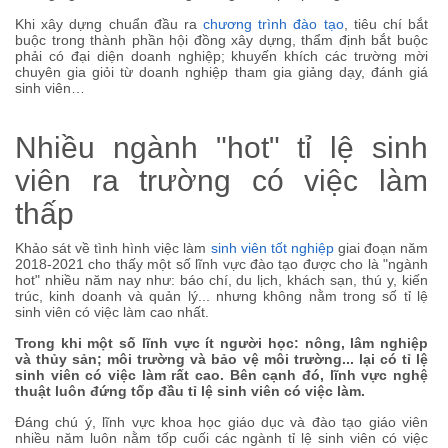
Khi xây dựng chuẩn đầu ra
chương trình đào tạo
, tiêu chí bắt
buộc trong thành phần hội đồng xây dựng, thẩm định bắt buộc
phải có đại diện doanh nghiệp; khuyến khích các trường mời
chuyên gia giỏi từ doanh nghiệp tham gia giảng dạy, đánh giá
sinh viên…
Nhiều ngành "hot" tỉ lệ sinh
viên ra trường có việc làm
thấp
Khảo sát về tình hình việc làm
sinh viên tốt nghiệp
giai đoạn năm
2018-2021 cho thấy một số lĩnh vực đào tạo được cho là "ngành
hot" nhiều năm nay như: báo chí, du lịch, khách sạn, thú y, kiến
trúc, kinh doanh và quản lý... nhưng không nằm trong số tỉ lệ
sinh viên có việc làm cao nhất.
Trong khi một số lĩnh vực ít người học: nông, lâm nghiệp
và thủy sản; môi trường và bảo vệ môi trường... lại có tỉ lệ
sinh viên có việc làm rất cao. Bên cạnh đó, lĩnh vực nghệ
thuật luôn đứng tốp đầu tỉ lệ sinh viên có việc làm.
Đáng chú ý, lĩnh vực khoa học giáo dục và đào tạo giáo viên
nhiều năm luôn nằm tốp cuối các ngành tỉ lệ sinh viên có việc