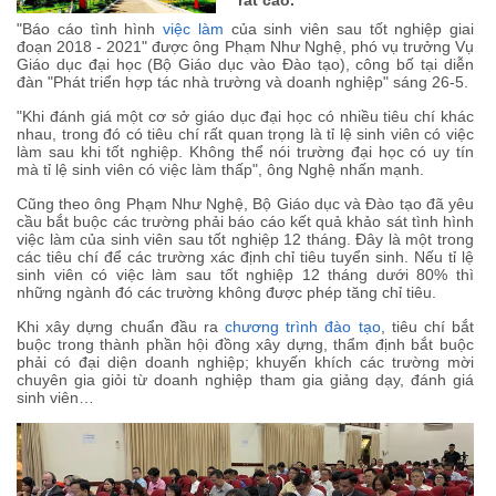
"Báo cáo tình hình
việc làm
của sinh viên sau tốt nghiệp giai
đoạn 2018 - 2021" được ông Phạm Như Nghệ, phó vụ trưởng Vụ
Giáo dục đại học (Bộ Giáo dục vào Đào tạo), công bố tại diễn
đàn "Phát triển hợp tác nhà trường và doanh nghiệp" sáng 26-5.
"Khi đánh giá một cơ sở giáo dục đại học có nhiều tiêu chí khác
nhau, trong đó có tiêu chí rất quan trọng là tỉ lệ sinh viên có việc
làm sau khi tốt nghiệp. Không thể nói trường đại học có uy tín
mà tỉ lệ sinh viên có việc làm thấp", ông Nghệ nhấn mạnh.
Cũng theo ông Phạm Như Nghệ, Bộ Giáo dục và Đào tạo đã yêu
cầu bắt buộc các trường phải báo cáo kết quả khảo sát tình hình
việc làm của sinh viên sau tốt nghiệp 12 tháng. Đây là một trong
các tiêu chí để các trường xác định chỉ tiêu tuyển sinh. Nếu tỉ lệ
sinh viên có việc làm sau tốt nghiệp 12 tháng dưới 80% thì
những ngành đó các trường không được phép tăng chỉ tiêu.
Khi xây dựng chuẩn đầu ra
chương trình đào tạo
, tiêu chí bắt
buộc trong thành phần hội đồng xây dựng, thẩm định bắt buộc
phải có đại diện doanh nghiệp; khuyến khích các trường mời
chuyên gia giỏi từ doanh nghiệp tham gia giảng dạy, đánh giá
sinh viên…