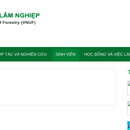
P TÁC VÀ NGHIÊN CỨU
SINH VIÊN
HỌC BỔNG VÀ VIỆC L