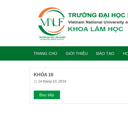
TRANG CHỦ
GIỚI THIỆU
ĐÀO TẠO
HỢ
KHÓA 16
14 tháng 10, 2016
Đọc tiếp