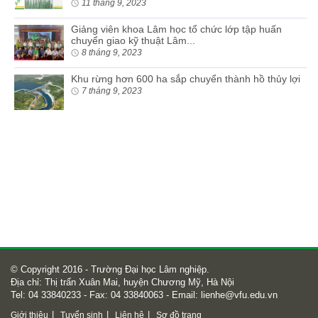
11 tháng 9, 2023
Giảng viên khoa Lâm học tổ chức lớp tập huấn
chuyển giao kỹ thuật Lâm...
8 tháng 9, 2023
Khu rừng hơn 600 ha sắp chuyển thành hồ thủy lợi
7 tháng 9, 2023
© Copyright 2016 - Trường Đại học Lâm nghiệp.
Địa chỉ: Thị trấn Xuân Mai, huyện Chương Mỹ, Hà Nội
Tel: 04 33840233 - Fax: 04 33840063 - Email:
lienhe@vfu.edu.vn
|
|
|
Giới thiệu
Tuyển sinh
Liên hệ
Sơ đồ trang