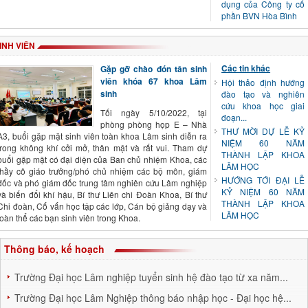
dụng của Công ty cổ
phần BVN Hòa Bình
INH VIÊN
Các tin khác
Gặp gỡ chào đón tân sinh
viên khóa 67 khoa Lâm
Hội thảo định hướng
sinh
đào tạo và nghiên
cứu khoa học giai
Tối ngày 5/10/2022, tại
đoạn...
phòng phòng họp E – Nhà
THƯ MỜI DỰ LỄ KỶ
A3, buổi gặp mặt sinh viên toàn khoa Lâm sinh diễn ra
NIỆM 60 NĂM
trong không khí cởi mở, thân mật và rất vui. Tham dự
THÀNH LẬP KHOA
buổi gặp mặt có đại diện của Ban chủ nhiệm Khoa, các
LÂM HỌC
thầy cô giáo trưởng/phó chủ nhiệm các bộ môn, giám
HƯỚNG TỚI ĐẠI LỄ
đốc và phó giám đốc trung tâm nghiên cứu Lâm nghiệp
KỶ NIỆM 60 NĂM
và biến đổi khí hậu, Bí thư Liên chi Đoàn Khoa, Bí thư
THÀNH LẬP KHOA
Chi đoàn, Cố vấn học tập các lớp, Cán bộ giảng dạy và
LÂM HỌC
toàn thể các bạn sinh viên trong Khoa.
Thông báo, kế hoạch
Trường Đại học Lâm nghiệp tuyển sinh hệ đào tạo từ xa năm...
Trường Đại học Lâm Nghiệp thông báo nhập học - Đại học hệ...