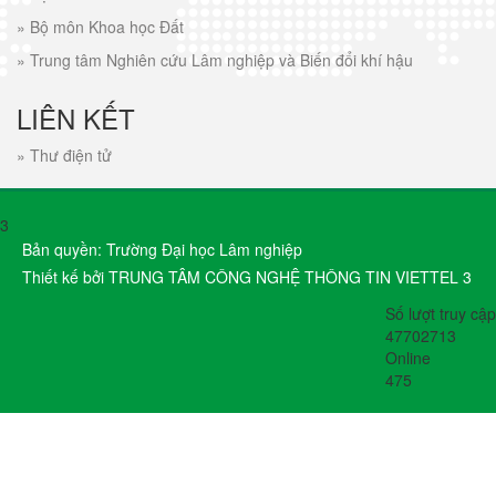
»
Bộ môn Khoa học Đất
»
Trung tâm Nghiên cứu Lâm nghiệp và Biến đổi khí hậu
LIÊN KẾT
»
Thư điện tử
3
Bản quyền: Trường Đại học Lâm nghiệp
Thiết kế bởi TRUNG TÂM CÔNG NGHỆ THÔNG TIN VIETTEL 3
Số lượt truy cập
47702713
Online
475