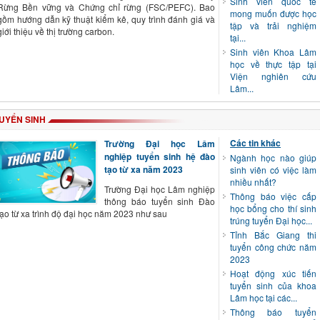
Sinh viên quốc tế
Rừng Bền vững và Chứng chỉ rừng (FSC/PEFC). Bao
mong muốn được học
gồm hướng dẫn kỹ thuật kiểm kê, quy trình đánh giá và
tập và trải nghiệm
giới thiệu về thị trường carbon.
tại...
Sinh viên Khoa Lâm
học về thực tập tại
Viện nghiên cứu
Lâm...
UYỂN SINH
Các tin khác
Trường Đại học Lâm
nghiệp tuyển sinh hệ đào
Ngành học nào giúp
tạo từ xa năm 2023
sinh viên có việc làm
nhiều nhất?
Trường Đại học Lâm nghiệp
Thông báo việc cấp
thông báo tuyển sinh Đào
học bổng cho thí sinh
tạo từ xa trình độ đại học năm 2023 như sau
trúng tuyển Đại học...
Tỉnh Bắc Giang thi
tuyển công chức năm
2023
Hoạt động xúc tiến
tuyển sinh của khoa
Lâm học tại các...
Thông báo tuyển