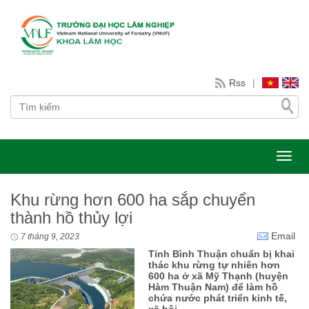
Rss
|
Toggl
Khu rừng hơn 600 ha sắp chuyển
thành hồ thủy lợi
Email
7 tháng 9, 2023
Tỉnh Bình Thuận chuẩn bị khai
thác khu rừng tự nhiên hơn
600 ha ở xã Mỹ Thạnh (huyện
Hàm Thuận Nam) để làm hồ
chứa nước phát triển kinh tế,
xã hội.