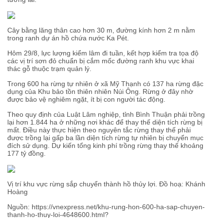
Cây bằng lăng thân cao hơn 30 m, đường kính hơn 2 m nằm
trong ranh dự án hồ chứa nước Ka Pét.
Hôm 29/8, lực lượng kiểm lâm đi tuần, kết hợp kiểm tra tọa độ
các vị trí sơn đỏ chuẩn bị cắm mốc đường ranh khu vực khai
thác gỗ thuộc trạm quản lý.
Trong 600 ha rừng tự nhiên ở xã Mỹ Thạnh có 137 ha rừng đặc
dụng của Khu bảo tồn thiên nhiên Núi Ông. Rừng ở đây nhờ
được bảo vệ nghiêm ngặt, ít bị con người tác động.
Theo quy định của Luật Lâm nghiệp, tỉnh Bình Thuận phải trồng
lại hơn 1.844 ha ở những nơi khác để thay thế diện tích rừng bị
mất. Điều này thực hiện theo nguyên tắc rừng thay thế phải
được trồng lại gấp ba lần diện tích rừng tự nhiên bị chuyển mục
đích sử dụng. Dự kiến tổng kinh phí trồng rừng thay thế khoảng
177 tỷ đồng.
Vị trí khu vực rừng sắp chuyển thành hồ thủy lợi. Đồ hoạ: Khánh
Hoàng
Nguồn:
https://vnexpress.net/khu-rung-hon-600-ha-sap-chuyen-
thanh-ho-thuy-loi-4648600.html?