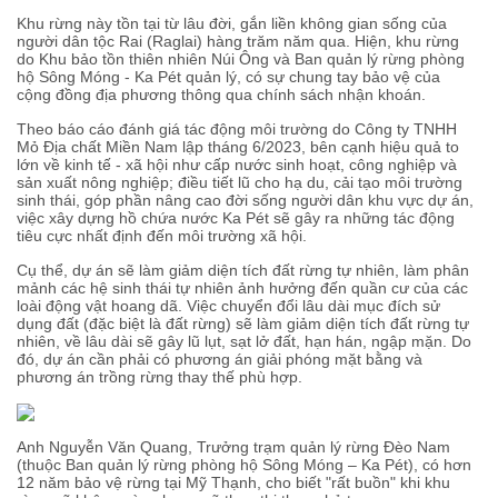
Khu rừng này tồn tại từ lâu đời, gắn liền không gian sống của
người dân tộc Rai (Raglai) hàng trăm năm qua. Hiện, khu rừng
do Khu bảo tồn thiên nhiên Núi Ông và Ban quản lý rừng phòng
hộ Sông Móng - Ka Pét quản lý, có sự chung tay bảo vệ của
cộng đồng địa phương thông qua chính sách nhận khoán.
Theo báo cáo đánh giá tác động môi trường do Công ty TNHH
Mỏ Địa chất Miền Nam lập tháng 6/2023, bên cạnh hiệu quả to
lớn về kinh tế - xã hội như cấp nước sinh hoạt, công nghiệp và
sản xuất nông nghiệp; điều tiết lũ cho hạ du, cải tạo môi trường
sinh thái, góp phần nâng cao đời sống người dân khu vực dự án,
việc xây dựng hồ chứa nước Ka Pét sẽ gây ra những tác động
tiêu cực nhất định đến môi trường xã hội.
Cụ thể, dự án sẽ làm giảm diện tích đất rừng tự nhiên, làm phân
mảnh các hệ sinh thái tự nhiên ảnh hưởng đến quần cư của các
loài động vật hoang dã. Việc chuyển đổi lâu dài mục đích sử
dụng đất (đặc biệt là đất rừng) sẽ làm giảm diện tích đất rừng tự
nhiên, về lâu dài sẽ gây lũ lụt, sạt lở đất, hạn hán, ngập mặn. Do
đó, dự án cần phải có phương án giải phóng mặt bằng và
phương án trồng rừng thay thế phù hợp.
Anh Nguyễn Văn Quang, Trưởng trạm quản lý rừng Đèo Nam
(thuộc Ban quản lý rừng phòng hộ Sông Móng – Ka Pét), có hơn
12 năm bảo vệ rừng tại Mỹ Thạnh, cho biết "rất buồn" khi khu