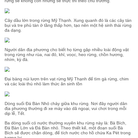
rừng sẽ không còn nhưng sẽ thực thi theo chủ trương.
Cây dầu lớn trong rừng Mỹ Thạnh. Xung quanh đó là các cây tán
bụi và tre phủ tán ở tầng thấp hơn, tạo nên một hệ sinh thái rừng
đa dạng.
Người dân địa phương cho biết họ từng gặp nhiều loài động vật
trong rừng như rùa, nai đỏ, khỉ, voọc, heo rừng, chồn hương,
nhím, kỳ đà.
Đại bàng núi lượn trên vạt rừng Mỹ Thạnh để tìm gà rừng, chim
và các loài thú nhỏ làm thức ăn sinh tồn
Dòng suối Đá Bàn Nhỏ chảy giữa khu rừng. Nơi đây người dân
địa phương thường đi xe máy vào dã ngoại, vui chơi trong mỗi
dịp lễ, Tết.
Ba dòng suối có nước thường xuyên khu rừng này là: Bà Bích,
Đá Bàn Lớn và Đá Bàn nhỏ. Theo thiết kế, một đoạn suối Bà
Bích sẽ được chặn dòng, để tích nước cho hồ chứa Ka Pét trong
tương lai.