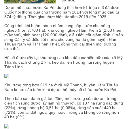
Dự án hồ chứa nước Ka Pét dung tích hơn 51 triệu m3 đã được
Quốc hội thông qua chủ trương năm 2014 với tổng mức đầu tư
874 tỷ đồng. Thời gian thực hiện từ năm 2019 đến 2025.
Công trình khi hoàn thành nhằm cung cấp nước cho nông
nghiệp (hơn 7.700 ha); khu công nghiệp Hàm Kiệm 2 (2,63 triệu
m3/năm), sinh hoạt (120.000 dân), điều tiết, cắt giảm đỉnh lũ trên
sông Cà Ty và điều tiết nước cho vùng hạ du gồm huyện Hàm
Thuận Nam và TP Phan Thiết, đồng thời cải thiện môi trường
sinh thái.
Hồ sẽ được xây tại khu rừng sau khu dân cư hiện hữu của xã Mỹ
Thạnh, cách chừng 2 km, kéo dài lên hướng núi rừng huyện
Tánh Linh.
Khu rừng rộng hơn 619 ha ở xã Mỹ Thạnh, huyện Hàm Thuận
Nam là nơi sắp triển khai dự án hồ thủy
hồ chứa nước
Ka Pét.
Theo báo cáo đánh giá tác động môi trường của dự án, trong
diện tích rừng được lấy làm hồ thủy lợi, có 137 ha rừng đặc dụng
(22%), rừng phòng hộ 0,51 ha (0,08%), rừng sản xuất 440 ha
(72%), còn lại đất ngoài quy hoạch rừng và không có rừng hơn
40 ha (6%).