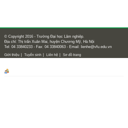
© Copyright 2016 - Trường Đại học Lâm nghiệp.
Địa chỉ: Thị trấn Xuân Mai, huyện Chương Mỹ, Hà Nội
Tel: 04 33840233 - Fax: 04 33840063 - Email:
lienhe@vfu.edu.vn
|
|
|
Giới thiệu
Tuyển sinh
Liên hệ
Sơ đồ trang
Số lượt truy cập
Số lượt truy cập
47666346
Online
1164